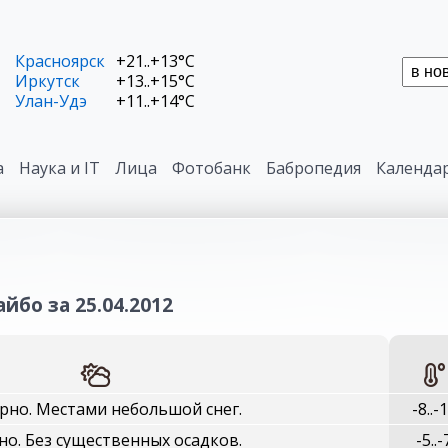
Красноярск
+21..+13°C
Иркутск
+13..+15°C
Улан-Удэ
+11..+14°C
а
Наука и IT
Лица
Фотобанк
Бабропедия
Календа
йбо за 25.04.2012
рно. Местами небольшой снег.
-8..-
но. Без существенных осадков.
-5..-