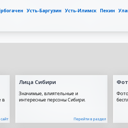
Ербогачен
Усть-Баргузин
Усть-Илимск
Пекин
Ула
Лица Сибири
Фот
Значимые, влиятельные и
Фото
 в
интересные персоны Сибири.
бесп
 сайт
Перейти в раздел