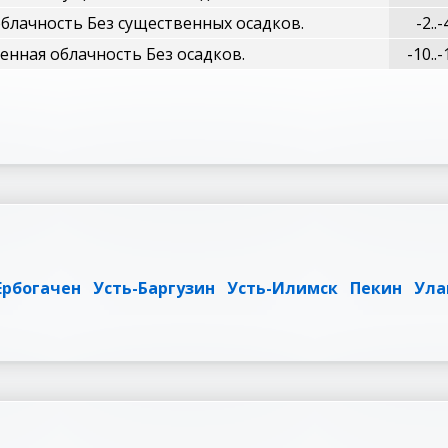
блачность Без существенных осадков.
-2..-
нная облачность Без осадков.
-10..-
Ербогачен
Усть-Баргузин
Усть-Илимск
Пекин
Ула