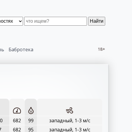
Найти
рь
Бабротека
18+
10
682
99
западный, 1-3 м/с
7
682
95
западный, 1-3 м/с