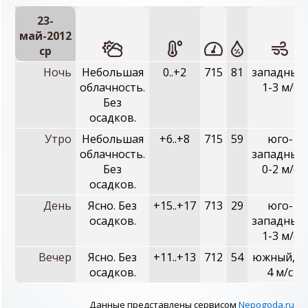
23-
май-2012
ср
Ночь
Небольшая
0..+2
715
81
западный,
облачность.
1-3 м/с
Без
осадков.
Утро
Небольшая
+6..+8
715
59
юго-
облачность.
западный,
Без
0-2 м/с
осадков.
День
Ясно. Без
+15..+17
713
29
юго-
осадков.
западный,
1-3 м/с
Вечер
Ясно. Без
+11..+13
712
54
южный, 2-
осадков.
4 м/с
Данные представлены сервисом
Nepogoda.ru