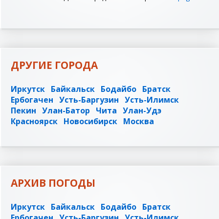
ДРУГИЕ ГОРОДА
Иркутск
Байкальск
Бодайбо
Братск
Ербогачен
Усть-Баргузин
Усть-Илимск
Пекин
Улан-Батор
Чита
Улан-Удэ
Красноярск
Новосибирск
Москва
АРХИВ ПОГОДЫ
Иркутск
Байкальск
Бодайбо
Братск
Ербогачен
Усть-Баргузин
Усть-Илимск