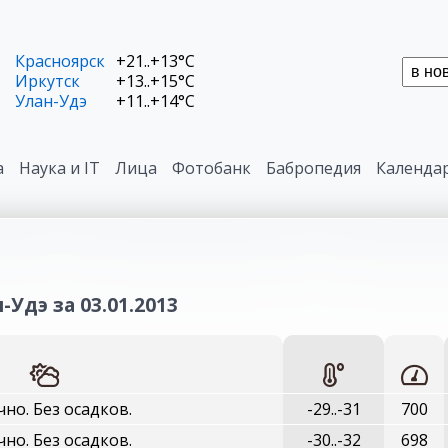
Красноярск
+21..+13°C
Иркутск
+13..+15°C
Улан-Удэ
+11..+14°C
а
Наука и IT
Лица
Фотобанк
Бабропедия
Календа
-Удэ за 03.01.2013
но. Без осадков.
-29..-31
700
но. Без осадков.
-30..-32
698