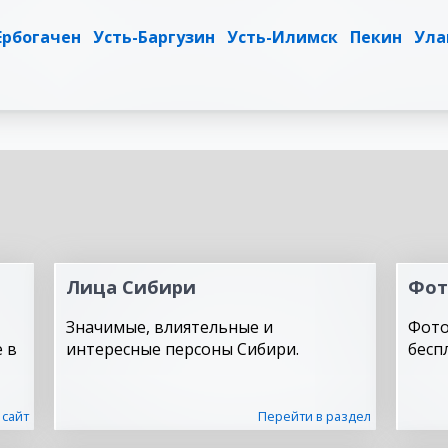
Ербогачен
Усть-Баргузин
Усть-Илимск
Пекин
Ула
Лица Сибири
Фот
Значимые, влиятельные и
Фото
 в
интересные персоны Сибири.
бесп
 сайт
Перейти в раздел