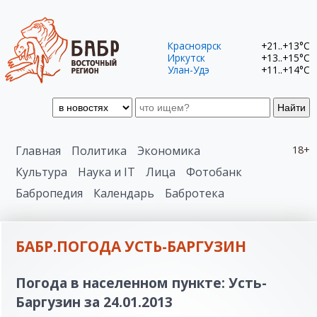
Красноярск
+21..+13°C
Иркутск
+13..+15°C
Улан-Удэ
+11..+14°C
Найти
Главная
Политика
Экономика
18+
Культура
Наука и IT
Лица
Фотобанк
Бабропедия
Календарь
Бабротека
БАБР.ПОГОДА УСТЬ-БАРГУЗИН
Погода в населенном пункте: Усть-
Баргузин за 24.01.2013