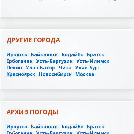
ДРУГИЕ ГОРОДА
Иркутск
Байкальск
Бодайбо
Братск
Ербогачен
Усть-Баргузин
Усть-Илимск
Пекин
Улан-Батор
Чита
Улан-Удэ
Красноярск
Новосибирск
Москва
АРХИВ ПОГОДЫ
Иркутск
Байкальск
Бодайбо
Братск
Ербогачен
Усть-Баргузин
Усть-Илимск