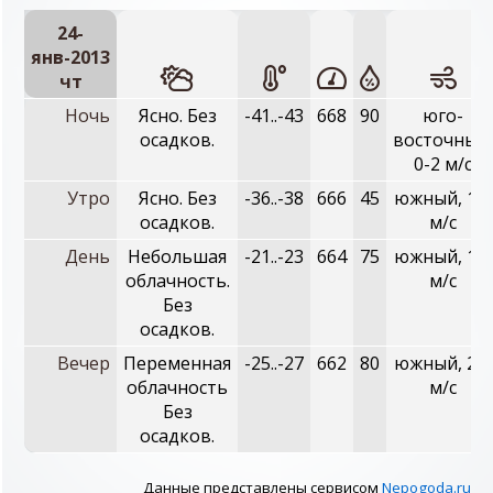
24-
янв-2013
чт
Ночь
Ясно. Без
-41..-43
668
90
юго-
осадков.
восточный,
0-2 м/с
Утро
Ясно. Без
-36..-38
666
45
южный, 1-3
осадков.
м/с
День
Небольшая
-21..-23
664
75
южный, 1-3
облачность.
м/с
Без
осадков.
Вечер
Переменная
-25..-27
662
80
южный, 2-4
облачность
м/с
Без
осадков.
Данные представлены сервисом
Nepogoda.ru