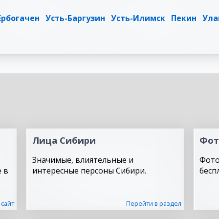
Ербогачен
Усть-Баргузин
Усть-Илимск
Пекин
Ула
Лица Сибири
Фот
Значимые, влиятельные и
Фото
 в
интересные персоны Сибири.
бесп
 сайт
Перейти в раздел