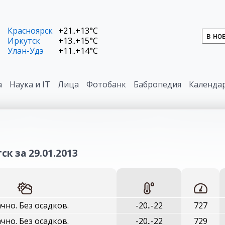
Красноярск
+21..+13°C
Иркутск
+13..+15°C
Улан-Удэ
+11..+14°C
а
Наука и IT
Лица
Фотобанк
Бабропедия
Календа
к за 29.01.2013
чно. Без осадков.
-20..-22
727
чно. Без осадков.
-20..-22
729