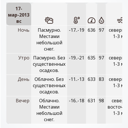
17-
мар-2013
вc
Ночь
Пасмурно.
-17..-19
636
97
северны
Местами
1-3 м/с
небольшой
снег.
Утро
Пасмурно. Без
-19..-21
635
97
северны
существенных
1-3 м/с
осадков.
День
Облачно. Без
-11..-13
633
83
северны
существенных
1-3 м/с
осадков.
Вечер
Облачно.
-16..-18
631
98
северо
Местами
восточн
небольшой
1-3 м/с
снег.