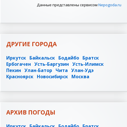
Данные представлены сервисом
Nepogoda.ru
ДРУГИЕ ГОРОДА
Иркутск
Байкальск
Бодайбо
Братск
Ербогачен
Усть-Баргузин
Усть-Илимск
Пекин
Улан-Батор
Чита
Улан-Удэ
Красноярск
Новосибирск
Москва
АРХИВ ПОГОДЫ
Иркутск
Байкальск
Бодайбо
Братск