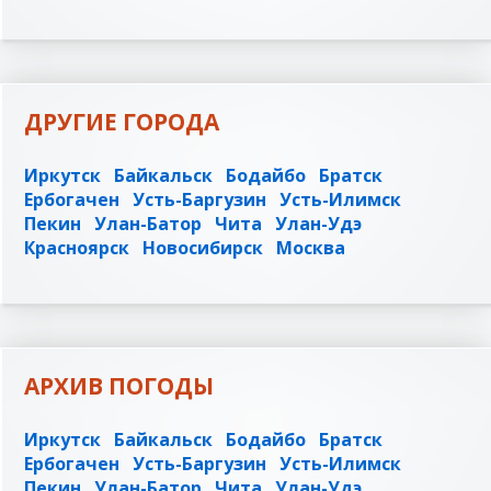
ДРУГИЕ ГОРОДА
Иркутск
Байкальск
Бодайбо
Братск
Ербогачен
Усть-Баргузин
Усть-Илимск
Пекин
Улан-Батор
Чита
Улан-Удэ
Красноярск
Новосибирск
Москва
АРХИВ ПОГОДЫ
Иркутск
Байкальск
Бодайбо
Братск
Ербогачен
Усть-Баргузин
Усть-Илимск
Пекин
Улан-Батор
Чита
Улан-Удэ