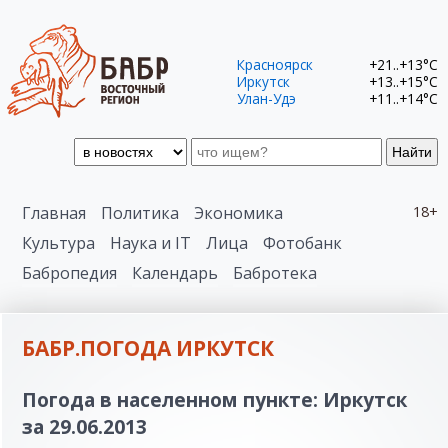
Красноярск
+21..+13°C
Иркутск
+13..+15°C
Улан-Удэ
+11..+14°C
Найти
Главная
Политика
Экономика
18+
Культура
Наука и IT
Лица
Фотобанк
Бабропедия
Календарь
Бабротека
БАБР.ПОГОДА ИРКУТСК
Погода в населенном пункте: Иркутск
за 29.06.2013