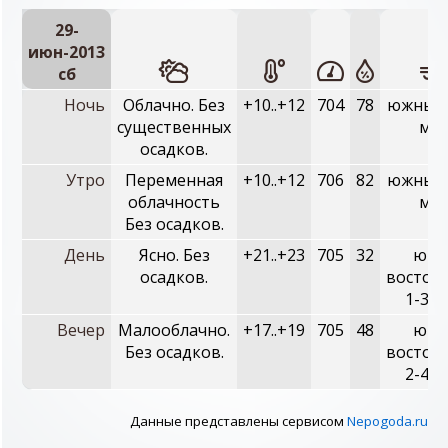
29-
июн-2013
сб
Ночь
Облачно. Без
+10..+12
704
78
южный,
существенных
м/с
осадков.
Утро
Переменная
+10..+12
706
82
южный,
облачность
м/с
Без осадков.
День
Ясно. Без
+21..+23
705
32
юго
осадков.
восточ
1-3 м
Вечер
Малооблачно.
+17..+19
705
48
юго
Без осадков.
восточ
2-4 м
Данные представлены сервисом
Nepogoda.ru