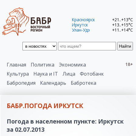
Красноярск
+21..+13°C
Иркутск
+13..+15°C
Улан-Удэ
+11..+14°C
Найти
Главная
Политика
Экономика
18+
Культура
Наука и IT
Лица
Фотобанк
Бабропедия
Календарь
Бабротека
БАБР.ПОГОДА ИРКУТСК
Погода в населенном пункте: Иркутск
за 02.07.2013