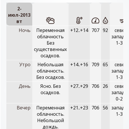
2-
июл-2013
вт
Ночь
Переменная
+12..+14
707
92
север
облачность
западн
Без
1-3 м/
существенных
осадков.
Утро
Небольшая
+14..+16
709
65
север
облачность.
западн
Без осадков.
1-3 м/
День
Ясно. Без
+27..+29
706
26
север
осадков.
западн
0-2 м/
Вечер
Переменная
+21..+23
706
56
западн
облачность.
1-3 м/
Небольшой
дождь.