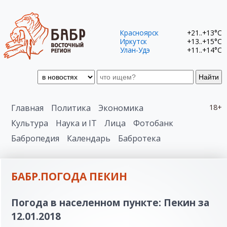
Красноярск
+21..+13°C
Иркутск
+13..+15°C
Улан-Удэ
+11..+14°C
Найти
Главная
Политика
Экономика
18+
Культура
Наука и IT
Лица
Фотобанк
Бабропедия
Календарь
Бабротека
БАБР.ПОГОДА ПЕКИН
Погода в населенном пункте: Пекин за
12.01.2018