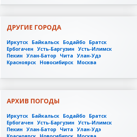
ДРУГИЕ ГОРОДА
Иркутск
Байкальск
Бодайбо
Братск
Ербогачен
Усть-Баргузин
Усть-Илимск
Пекин
Улан-Батор
Чита
Улан-Удэ
Красноярск
Новосибирск
Москва
АРХИВ ПОГОДЫ
Иркутск
Байкальск
Бодайбо
Братск
Ербогачен
Усть-Баргузин
Усть-Илимск
Пекин
Улан-Батор
Чита
Улан-Удэ
Красноярск
Новосибирск
Москва