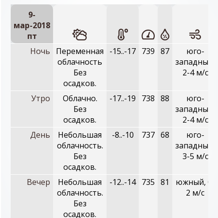
9-
мар-2018
пт
Ночь
Переменная
-15..-17
739
87
юго-
облачность
западный,
Без
2-4 м/с
осадков.
Утро
Облачно.
-17..-19
738
88
юго-
Без
западный,
осадков.
2-4 м/с
День
Небольшая
-8..-10
737
68
юго-
облачность.
западный,
Без
3-5 м/с
осадков.
Вечер
Небольшая
-12..-14
735
81
южный, 0-
облачность.
2 м/с
Без
осадков.