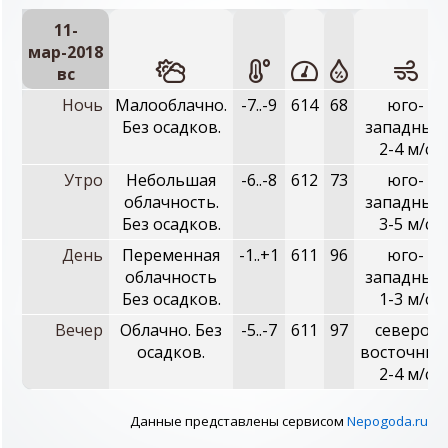
11-
мар-2018
вc
Ночь
Малооблачно.
-7..-9
614
68
юго-
Без осадков.
западный,
2-4 м/с
Утро
Небольшая
-6..-8
612
73
юго-
облачность.
западный,
Без осадков.
3-5 м/с
День
Переменная
-1..+1
611
96
юго-
облачность
западный,
Без осадков.
1-3 м/с
Вечер
Облачно. Без
-5..-7
611
97
северо-
осадков.
восточный
2-4 м/с
Данные представлены сервисом
Nepogoda.ru