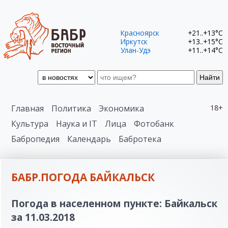
Красноярск
+21..+13°C
Иркутск
+13..+15°C
Улан-Удэ
+11..+14°C
Найти
Главная
Политика
Экономика
18+
Культура
Наука и IT
Лица
Фотобанк
Бабропедия
Календарь
Бабротека
БАБР.ПОГОДА БАЙКАЛЬСК
Погода в населенном пункте: Байкальск
за 11.03.2018