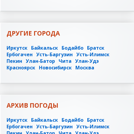
ДРУГИЕ ГОРОДА
Иркутск
Байкальск
Бодайбо
Братск
Ербогачен
Усть-Баргузин
Усть-Илимск
Пекин
Улан-Батор
Чита
Улан-Удэ
Красноярск
Новосибирск
Москва
АРХИВ ПОГОДЫ
Иркутск
Байкальск
Бодайбо
Братск
Ербогачен
Усть-Баргузин
Усть-Илимск
Пекин
Улан-Батор
Чита
Улан-Удэ