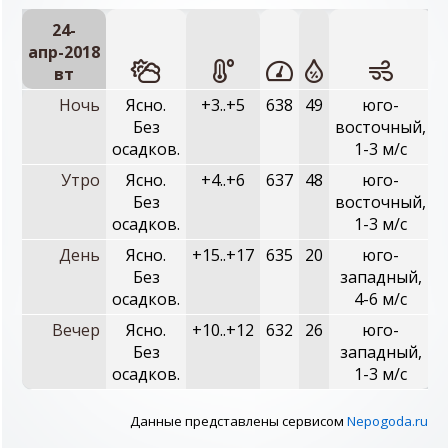
24-
апр-2018
вт
Ночь
Ясно.
+3..+5
638
49
юго-
Без
восточный,
осадков.
1-3 м/с
Утро
Ясно.
+4..+6
637
48
юго-
Без
восточный,
осадков.
1-3 м/с
День
Ясно.
+15..+17
635
20
юго-
Без
западный,
осадков.
4-6 м/с
Вечер
Ясно.
+10..+12
632
26
юго-
Без
западный,
осадков.
1-3 м/с
Данные представлены сервисом
Nepogoda.ru