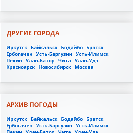
ДРУГИЕ ГОРОДА
Иркутск
Байкальск
Бодайбо
Братск
Ербогачен
Усть-Баргузин
Усть-Илимск
Пекин
Улан-Батор
Чита
Улан-Удэ
Красноярск
Новосибирск
Москва
АРХИВ ПОГОДЫ
Иркутск
Байкальск
Бодайбо
Братск
Ербогачен
Усть-Баргузин
Усть-Илимск
Пекин
Улан-Батор
Чита
Улан-Удэ