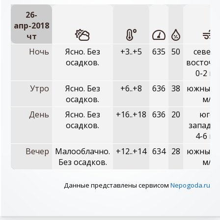
26-
апр-2018
чт
Ночь
Ясно. Без
+3..+5
635
50
северо
осадков.
восточн
0-2 м/
Утро
Ясно. Без
+6..+8
636
38
южный, 
осадков.
м/с
День
Ясно. Без
+16..+18
636
20
юго-
осадков.
западны
4-6 м/
Вечер
Малооблачно.
+12..+14
634
28
южный, 
Без осадков.
м/с
Данные представлены сервисом
Nepogoda.ru