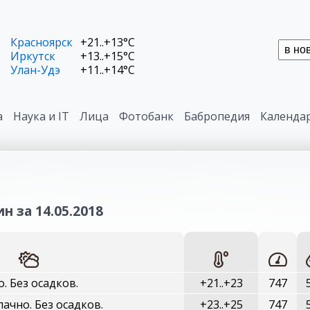
Красноярск
+21..+13°C
Иркутск
+13..+15°C
Улан-Удэ
+11..+14°C
а
Наука и IT
Лица
Фотобанк
Бабропедия
Календа
н за 14.05.2018
о. Без осадков.
+21..+23
747
ачно. Без осадков.
+23..+25
747