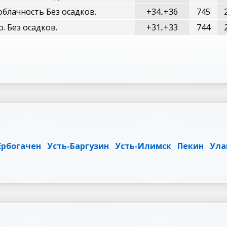
блачность Без осадков.
+34..+36
745
о. Без осадков.
+31..+33
744
Ербогачен
Усть-Баргузин
Усть-Илимск
Пекин
Ула