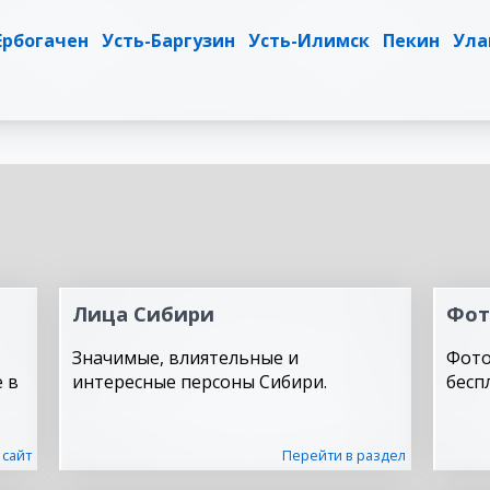
Ербогачен
Усть-Баргузин
Усть-Илимск
Пекин
Ула
Лица Сибири
Фот
Значимые, влиятельные и
Фото
 в
интересные персоны Сибири.
бесп
 сайт
Перейти в раздел