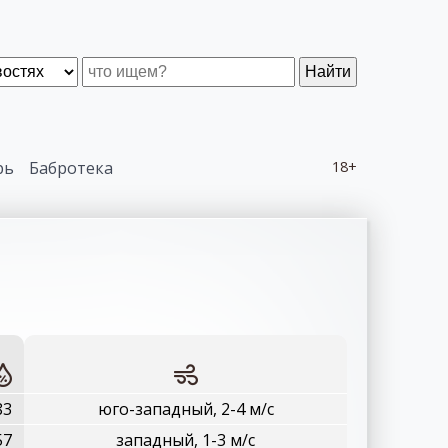
Найти
рь
Бабротека
18+
83
юго-западный, 2-4 м/с
57
западный, 1-3 м/с