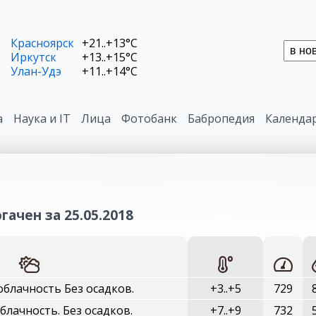
Красноярск
+21..+13°C
Иркутск
+13..+15°C
Улан-Удэ
+11..+14°C
а
Наука и IT
Лица
Фотобанк
Бабропедия
Календа
гачен за 25.05.2018
блачность Без осадков.
+3..+5
729
лачность. Без осадков.
+7..+9
732