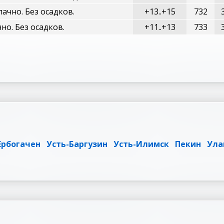
ачно. Без осадков.
+13..+15
732
но. Без осадков.
+11..+13
733
Ербогачен
Усть-Баргузин
Усть-Илимск
Пекин
Ула