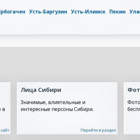
Ербогачен
Усть-Баргузин
Усть-Илимск
Пекин
Ула
Лица Сибири
Фот
Значимые, влиятельные и
Фото
 в
интересные персоны Сибири.
бесп
 сайт
Перейти в раздел