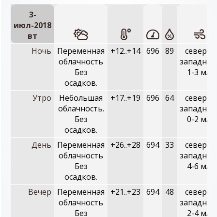
3-
июл-2018
вт
Ночь
Переменная
+12..+14
696
89
северо-
облачность
западный
Без
1-3 м/с
осадков.
Утро
Небольшая
+17..+19
696
64
северо-
облачность.
западный
Без
0-2 м/с
осадков.
День
Переменная
+26..+28
694
33
северо-
облачность
западный
Без
4-6 м/с
осадков.
Вечер
Переменная
+21..+23
694
48
северо-
облачность
западный
Без
2-4 м/с