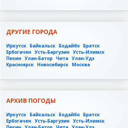
ДРУГИЕ ГОРОДА
Иркутск
Байкальск
Бодайбо
Братск
Ербогачен
Усть-Баргузин
Усть-Илимск
Пекин
Улан-Батор
Чита
Улан-Удэ
Красноярск
Новосибирск
Москва
АРХИВ ПОГОДЫ
Иркутск
Байкальск
Бодайбо
Братск
Ербогачен
Усть-Баргузин
Усть-Илимск
Пекин
Улан-Батор
Чита
Улан-Удэ