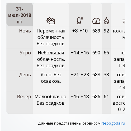
31-
июл-2018
вт
Ночь
Переменная
+8..+10
689
92
южный,
облачность
м/с
Без осадков.
Утро
Небольшая
+14..+16
690
66
юго
облачность.
западн
Без осадков.
1-3 м
День
Ясно. Без
+21..+23
688
38
север
осадков.
западн
2-4 м
Вечер
Малооблачно.
+16..+18
686
61
север
Без осадков.
восточ
0-2 м
Данные представлены сервисом
Nepogoda.ru