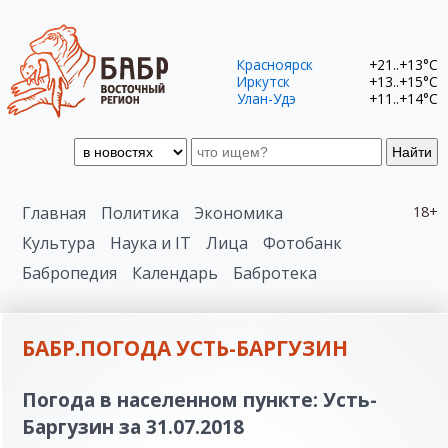
Красноярск
+21..+13°C
Иркутск
+13..+15°C
Улан-Удэ
+11..+14°C
Найти
Главная
Политика
Экономика
18+
Культура
Наука и IT
Лица
Фотобанк
Бабропедия
Календарь
Бабротека
БАБР.ПОГОДА УСТЬ-БАРГУЗИН
Погода в населенном пункте: Усть-
Баргузин за 31.07.2018