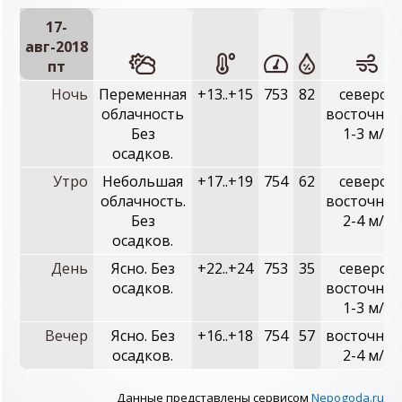
17-
авг-2018
пт
Ночь
Переменная
+13..+15
753
82
северо-
облачность
восточный
Без
1-3 м/с
осадков.
Утро
Небольшая
+17..+19
754
62
северо-
облачность.
восточный
Без
2-4 м/с
осадков.
День
Ясно. Без
+22..+24
753
35
северо-
осадков.
восточный
1-3 м/с
Вечер
Ясно. Без
+16..+18
754
57
восточный
осадков.
2-4 м/с
Данные представлены сервисом
Nepogoda.ru