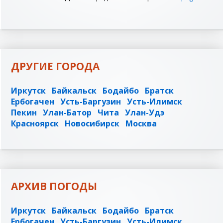
ДРУГИЕ ГОРОДА
Иркутск
Байкальск
Бодайбо
Братск
Ербогачен
Усть-Баргузин
Усть-Илимск
Пекин
Улан-Батор
Чита
Улан-Удэ
Красноярск
Новосибирск
Москва
АРХИВ ПОГОДЫ
Иркутск
Байкальск
Бодайбо
Братск
Ербогачен
Усть-Баргузин
Усть-Илимск