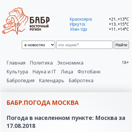
Красноярск
+21..+13°C
Иркутск
+13..+15°C
Улан-Удэ
+11..+14°C
Найти
Главная
Политика
Экономика
18+
Культура
Наука и IT
Лица
Фотобанк
Бабропедия
Календарь
Бабротека
БАБР.ПОГОДА МОСКВА
Погода в населенном пункте: Москва за
17.08.2018