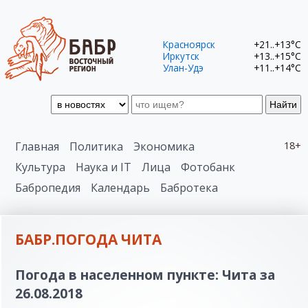
Красноярск
+21..+13°C
Иркутск
+13..+15°C
Улан-Удэ
+11..+14°C
Найти
Главная
Политика
Экономика
18+
Культура
Наука и IT
Лица
Фотобанк
Бабропедия
Календарь
Бабротека
БАБР.ПОГОДА ЧИТА
Погода в населенном пункте: Чита за
26.08.2018