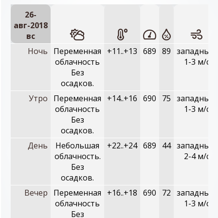
26-
авг-2018
вc
Ночь
Переменная
+11..+13
689
89
западный,
облачность
1-3 м/с
Без
осадков.
Утро
Переменная
+14..+16
690
75
западный,
облачность
1-3 м/с
Без
осадков.
День
Небольшая
+22..+24
689
44
западный,
облачность.
2-4 м/с
Без
осадков.
Вечер
Переменная
+16..+18
690
72
западный,
облачность
1-3 м/с
Без