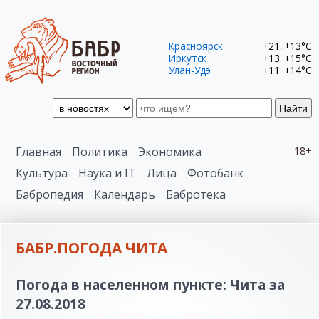
Красноярск
+21..+13°C
Иркутск
+13..+15°C
Улан-Удэ
+11..+14°C
Найти
Главная
Политика
Экономика
18+
Культура
Наука и IT
Лица
Фотобанк
Бабропедия
Календарь
Бабротека
БАБР.ПОГОДА ЧИТА
Погода в населенном пункте: Чита за
27.08.2018