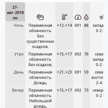
27-
авг-2018
пн
Ночь
Переменная
+12..+14
691
88
западны
облачность
0-2 м/
Без
существенных
осадков.
Утро
Переменная
+15..+17
692
76
северо
облачность
западны
Без осадков.
0-2 м/
День
Переменная
+21..+23
691
59
северо
облачность
восточн
Дождь.
2-4 м/
Вечер
Переменная
+15..+17
692
73
северны
облачность
0-2 м/
Небольшой
дождь,