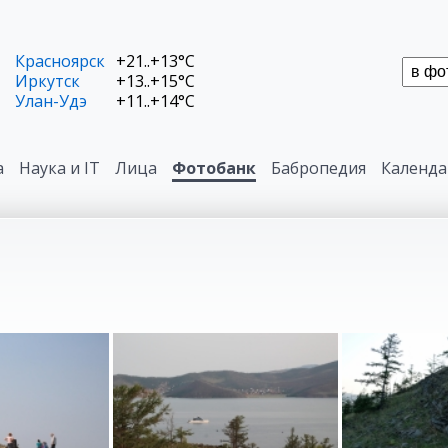
Красноярск
+21..+13°C
Иркутск
+13..+15°C
Улан-Удэ
+11..+14°C
а
Наука и IT
Лица
Фотобанк
Бабропедия
Календа