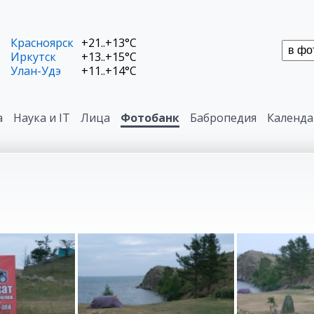
Красноярск
+21..+13°C
Иркутск
+13..+15°C
Улан-Удэ
+11..+14°C
а
Наука и IT
Лица
Фотобанк
Бабропедия
Календа