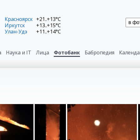
Красноярск
+21..+13°C
Иркутск
+13..+15°C
Улан-Удэ
+11..+14°C
а
Наука и IT
Лица
Фотобанк
Бабропедия
Календа