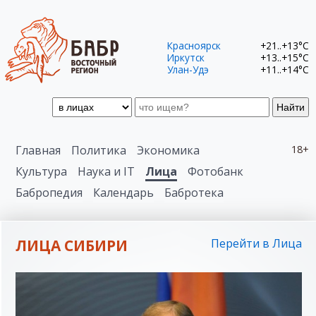
Красноярск
+21..+13°C
Иркутск
+13..+15°C
Улан-Удэ
+11..+14°C
Найти
Главная
Политика
Экономика
18+
Культура
Наука и IT
Лица
Фотобанк
Бабропедия
Календарь
Бабротека
ЛИЦА СИБИРИ
Перейти в Лица