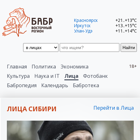
Красноярск
+21..+13°C
Иркутск
+13..+15°C
Улан-Удэ
+11..+14°C
Найти
Главная
Политика
Экономика
18+
Культура
Наука и IT
Лица
Фотобанк
Бабропедия
Календарь
Бабротека
ЛИЦА СИБИРИ
Перейти в Лица