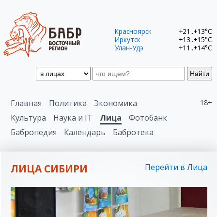
Красноярск
+21..+13°C
Иркутск
+13..+15°C
Улан-Удэ
+11..+14°C
Найти
Главная
Политика
Экономика
18+
Культура
Наука и IT
Лица
Фотобанк
Бабропедия
Календарь
Бабротека
ЛИЦА СИБИРИ
Перейти в Лица