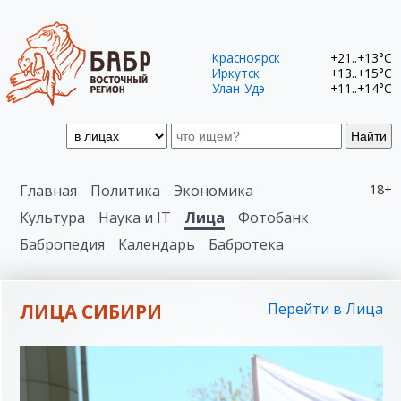
Красноярск
+21..+13°C
Иркутск
+13..+15°C
Улан-Удэ
+11..+14°C
Найти
Главная
Политика
Экономика
18+
Культура
Наука и IT
Лица
Фотобанк
Бабропедия
Календарь
Бабротека
ЛИЦА СИБИРИ
Перейти в Лица