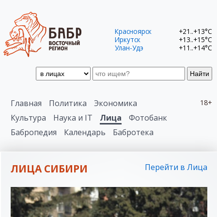
Красноярск
+21..+13°C
Иркутск
+13..+15°C
Улан-Удэ
+11..+14°C
Найти
Главная
Политика
Экономика
18+
Культура
Наука и IT
Лица
Фотобанк
Бабропедия
Календарь
Бабротека
ЛИЦА СИБИРИ
Перейти в Лица