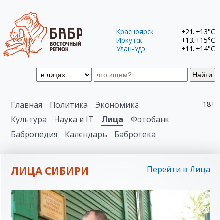
Красноярск
+21..+13°C
Иркутск
+13..+15°C
Улан-Удэ
+11..+14°C
Найти
Главная
Политика
Экономика
18+
Культура
Наука и IT
Лица
Фотобанк
Бабропедия
Календарь
Бабротека
ЛИЦА СИБИРИ
Перейти в Лица