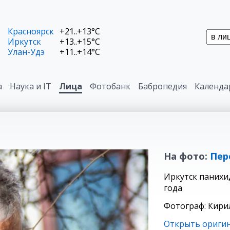
Красноярск
+21..+13°C
Иркутск
+13..+15°C
Улан-Удэ
+11..+14°C
а
Наука и IT
Лица
Фотобанк
Бабропедия
Календа
На фото:
Пер
Иркутск панихид
года
Фотограф: Кир
Открыть ориги