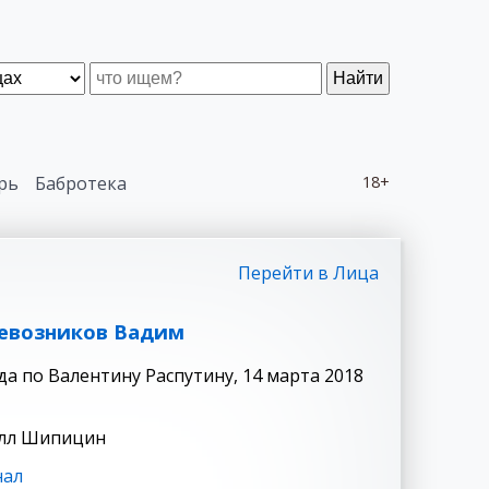
Найти
рь
Бабротека
18+
Перейти в Лица
евозников Вадим
а по Валентину Распутину, 14 марта 2018
илл Шипицин
нал