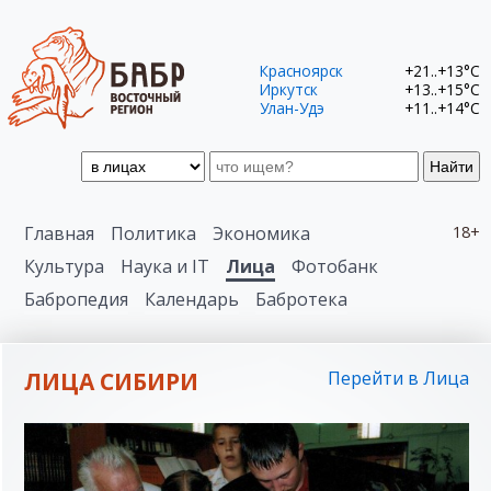
Красноярск
+21..+13°C
Иркутск
+13..+15°C
Улан-Удэ
+11..+14°C
Найти
Главная
Политика
Экономика
18+
Культура
Наука и IT
Лица
Фотобанк
Бабропедия
Календарь
Бабротека
ЛИЦА СИБИРИ
Перейти в Лица