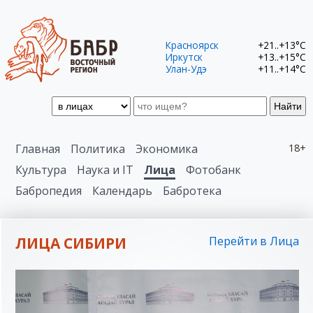
Красноярск
+21..+13°C
Иркутск
+13..+15°C
Улан-Удэ
+11..+14°C
Найти
Главная
Политика
Экономика
18+
Культура
Наука и IT
Лица
Фотобанк
Бабропедия
Календарь
Бабротека
ЛИЦА СИБИРИ
Перейти в Лица