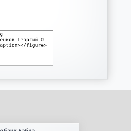
обанк Бабра