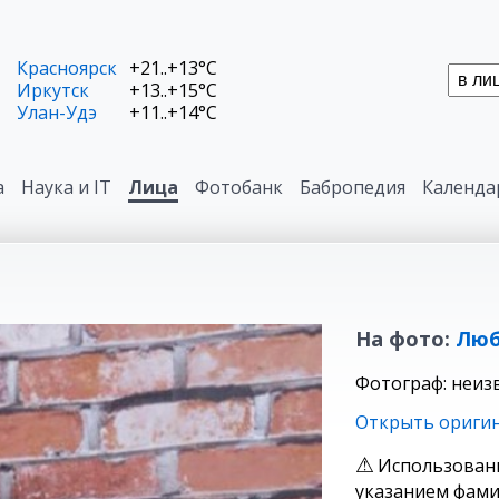
Красноярск
+21..+13°C
Иркутск
+13..+15°C
Улан-Удэ
+11..+14°C
а
Наука и IT
Лица
Фотобанк
Бабропедия
Календа
На фото:
Люб
Фотограф: неиз
Открыть ориги
Использован
указанием фами