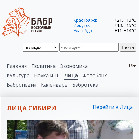
Красноярск
+21..+13°C
Иркутск
+13..+15°C
Улан-Удэ
+11..+14°C
Найти
Главная
Политика
Экономика
18+
Культура
Наука и IT
Лица
Фотобанк
Бабропедия
Календарь
Бабротека
ЛИЦА СИБИРИ
Перейти в Лица