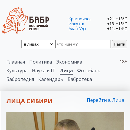
Красноярск
+21..+13°C
Иркутск
+13..+15°C
Улан-Удэ
+11..+14°C
Найти
Главная
Политика
Экономика
18+
Культура
Наука и IT
Лица
Фотобанк
Бабропедия
Календарь
Бабротека
ЛИЦА СИБИРИ
Перейти в Лица