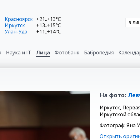
Красноярск
+21..+13°C
Иркутск
+13..+15°C
Улан-Удэ
+11..+14°C
а
Наука и IT
Лица
Фотобанк
Бабропедия
Календа
На фото:
Лев
Иркутск, Перва
Иркутской облас
Фотограф: Яна 
Открыть ориги