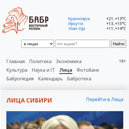
Красноярск
+21..+13°C
Иркутск
+13..+15°C
Улан-Удэ
+11..+14°C
Найти
Главная
Политика
Экономика
18+
Культура
Наука и IT
Лица
Фотобанк
Бабропедия
Календарь
Бабротека
ЛИЦА СИБИРИ
Перейти в Лица