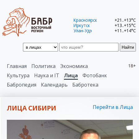
Красноярск
+21..+13°C
Иркутск
+13..+15°C
Улан-Удэ
+11..+14°C
Найти
Главная
Политика
Экономика
18+
Культура
Наука и IT
Лица
Фотобанк
Бабропедия
Календарь
Бабротека
ЛИЦА СИБИРИ
Перейти в Лица