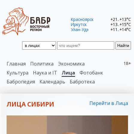
Красноярск
+21..+13°C
Иркутск
+13..+15°C
Улан-Удэ
+11..+14°C
Найти
Главная
Политика
Экономика
18+
Культура
Наука и IT
Лица
Фотобанк
Бабропедия
Календарь
Бабротека
ЛИЦА СИБИРИ
Перейти в Лица