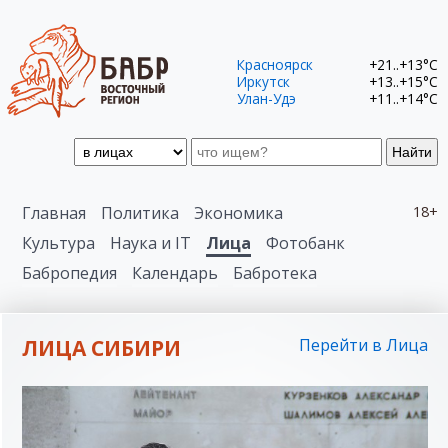
Красноярск
+21..+13°C
Иркутск
+13..+15°C
Улан-Удэ
+11..+14°C
Найти
Главная
Политика
Экономика
18+
Культура
Наука и IT
Лица
Фотобанк
Бабропедия
Календарь
Бабротека
ЛИЦА СИБИРИ
Перейти в Лица