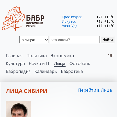
Красноярск
+21..+13°C
Иркутск
+13..+15°C
Улан-Удэ
+11..+14°C
Найти
Главная
Политика
Экономика
18+
Культура
Наука и IT
Лица
Фотобанк
Бабропедия
Календарь
Бабротека
ЛИЦА СИБИРИ
Перейти в Лица