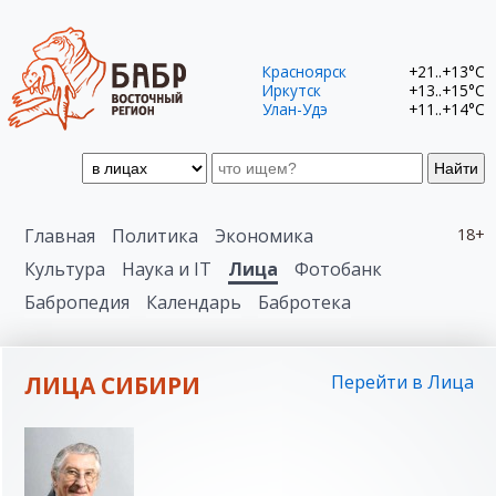
Красноярск
+21..+13°C
Иркутск
+13..+15°C
Улан-Удэ
+11..+14°C
Найти
Главная
Политика
Экономика
18+
Культура
Наука и IT
Лица
Фотобанк
Бабропедия
Календарь
Бабротека
ЛИЦА СИБИРИ
Перейти в Лица