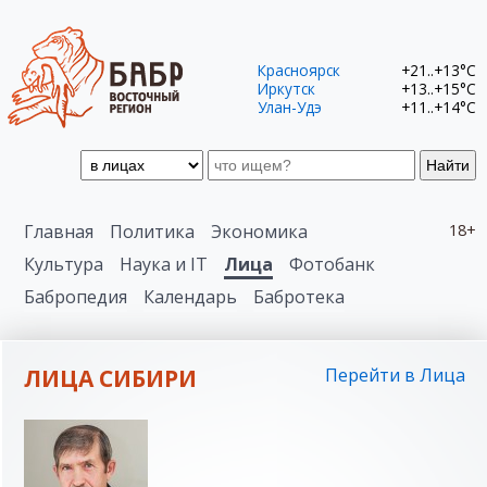
Красноярск
+21..+13°C
Иркутск
+13..+15°C
Улан-Удэ
+11..+14°C
Найти
Главная
Политика
Экономика
18+
Культура
Наука и IT
Лица
Фотобанк
Бабропедия
Календарь
Бабротека
ЛИЦА СИБИРИ
Перейти в Лица