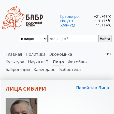
Красноярск
+21..+13°C
Иркутск
+13..+15°C
Улан-Удэ
+11..+14°C
Найти
Главная
Политика
Экономика
18+
Культура
Наука и IT
Лица
Фотобанк
Бабропедия
Календарь
Бабротека
ЛИЦА СИБИРИ
Перейти в Лица