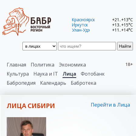
Красноярск
+21..+13°C
Иркутск
+13..+15°C
Улан-Удэ
+11..+14°C
Найти
Главная
Политика
Экономика
18+
Культура
Наука и IT
Лица
Фотобанк
Бабропедия
Календарь
Бабротека
ЛИЦА СИБИРИ
Перейти в Лица