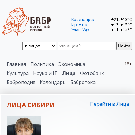
Красноярск
+21..+13°C
Иркутск
+13..+15°C
Улан-Удэ
+11..+14°C
Найти
Главная
Политика
Экономика
18+
Культура
Наука и IT
Лица
Фотобанк
Бабропедия
Календарь
Бабротека
ЛИЦА СИБИРИ
Перейти в Лица