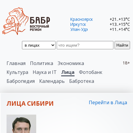
Красноярск
+21..+13°C
Иркутск
+13..+15°C
Улан-Удэ
+11..+14°C
Найти
Главная
Политика
Экономика
18+
Культура
Наука и IT
Лица
Фотобанк
Бабропедия
Календарь
Бабротека
ЛИЦА СИБИРИ
Перейти в Лица