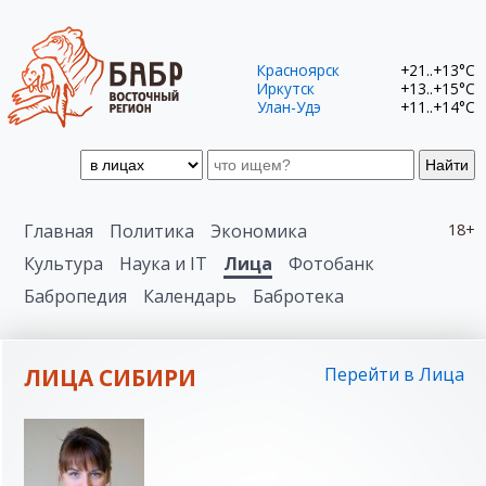
Красноярск
+21..+13°C
Иркутск
+13..+15°C
Улан-Удэ
+11..+14°C
Найти
Главная
Политика
Экономика
18+
Культура
Наука и IT
Лица
Фотобанк
Бабропедия
Календарь
Бабротека
ЛИЦА СИБИРИ
Перейти в Лица