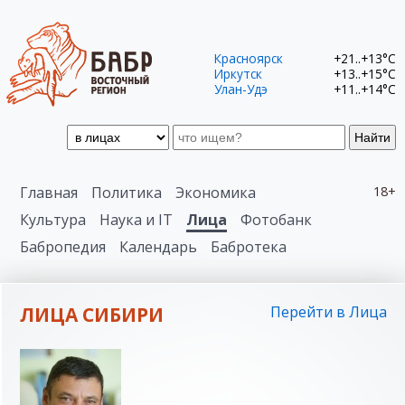
Красноярск
+21..+13°C
Иркутск
+13..+15°C
Улан-Удэ
+11..+14°C
Найти
Главная
Политика
Экономика
18+
Культура
Наука и IT
Лица
Фотобанк
Бабропедия
Календарь
Бабротека
ЛИЦА СИБИРИ
Перейти в Лица