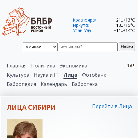
Красноярск
+21..+13°C
Иркутск
+13..+15°C
Улан-Удэ
+11..+14°C
Найти
Главная
Политика
Экономика
18+
Культура
Наука и IT
Лица
Фотобанк
Бабропедия
Календарь
Бабротека
ЛИЦА СИБИРИ
Перейти в Лица